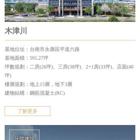
木津川
基地位址：台南市永康區平道六路
基地⾯積：591.27坪
坪數規劃：二房(26坪)、三房(38坪)、2+1房(33坪)、店面(40
坪)
樓層規劃：地上15層，地下3層
建物結構：鋼筋混凝⼟(RC)
了解更多
沅陞建設