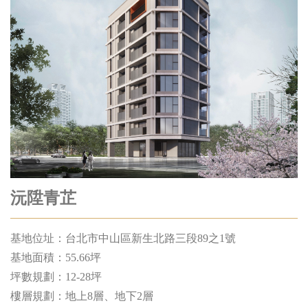
沅陞青芷
基地位址：台北市中山區新生北路三段89之1號
基地⾯積：55.66坪
坪數規劃：12-28坪
樓層規劃：地上8層、地下2層