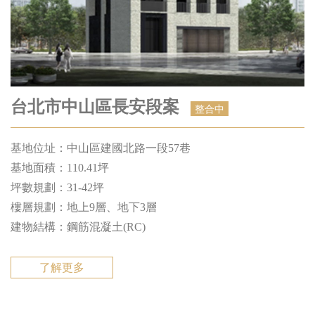
台北市中山區長安段案
整合中
基地位址：中山區建國北路一段57巷
基地⾯積：110.41坪
坪數規劃：31-42坪
樓層規劃：地上9層、地下3層
建物結構：鋼筋混凝⼟(RC)
了解更多