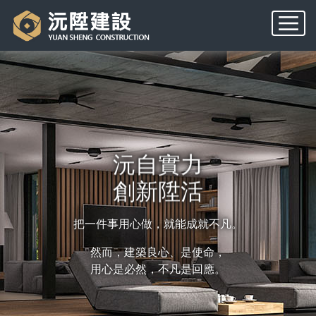
沅⾃實⼒
創新陞活
把⼀件事⽤⼼做，就能成就不凡。
然⽽，建築良⼼、是使命，
⽤⼼是必然，不凡是回應。