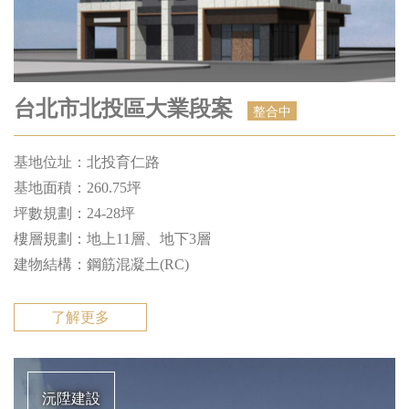
台北市北投區大業段案
整合中
基地位址：北投育仁路
基地⾯積：260.75坪
坪數規劃：24-28坪
樓層規劃：地上11層、地下3層
建物結構：鋼筋混凝⼟(RC)
了解更多
沅陞建設