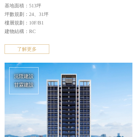
基地⾯積：513坪
坪數規劃：24、31坪
樓層規劃：10F/B1
建物結構：RC
了解更多
沅陞建設
甘霖建設