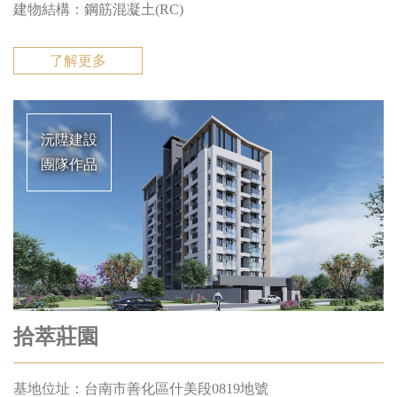
建物結構：鋼筋混凝⼟(RC)
了解更多
沅陞建設
團隊作品
拾萃莊園
基地位址：台南市善化區什美段0819地號